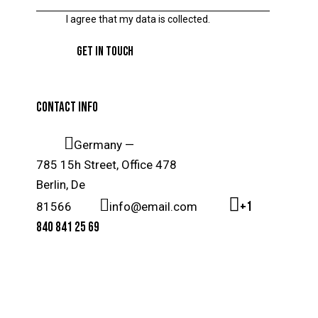
I agree that my data is
collected
.
CONTACT INFO
Germany —
785 15h Street, Office 478
Berlin, De
+1
81566
info@email.com
840 841 25 69