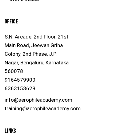
OFFICE
S.N. Arcade, 2nd Floor, 21st
Main Road, Jeewan Griha
Colony, 2nd Phase, J.P.
Nagar, Bengaluru, Karnataka
560078
9164579900
636
3153628
info@aerophileacademy.com
training@aerophileacademy.com
LINKS